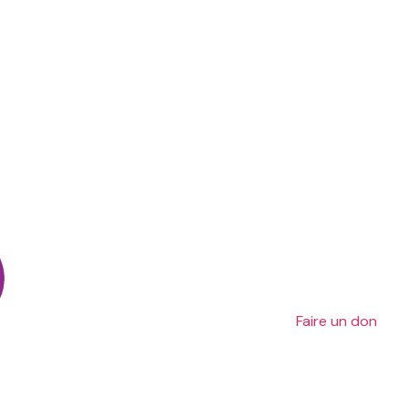
Faire un don