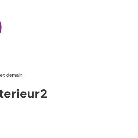
 et demain.
terieur2