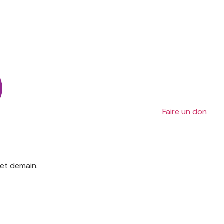
Faire un don
 et demain.