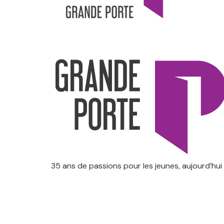
35 ans de passions pour les jeunes, aujourd’hui