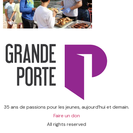
35 ans de passions pour les jeunes, aujourd’hui et demain.
Faire un don
All rights reserved