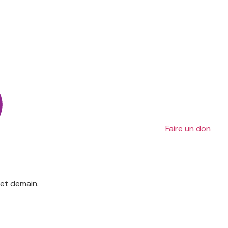
Faire un don
 et demain.