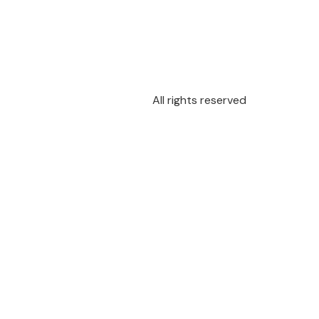
All rights reserved