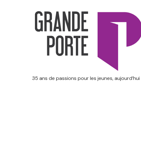
35 ans de passions pour les jeunes, aujourd’hui