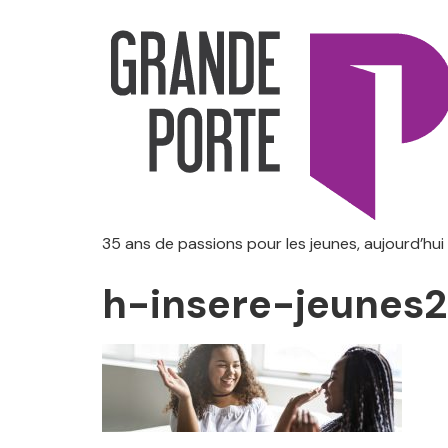
35 ans de passions pour les jeunes, aujourd’hui
h-insere-jeunes2