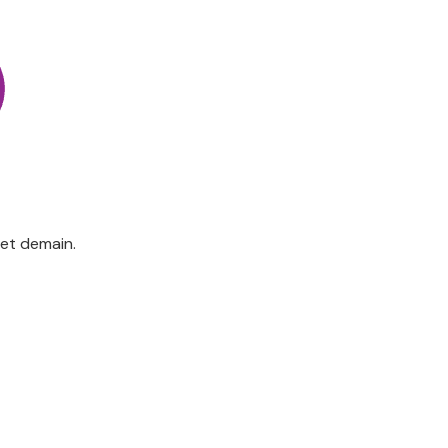
 et demain.