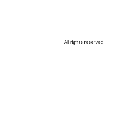
All rights reserved