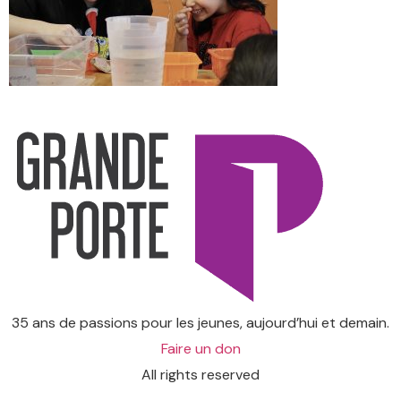
35 ans de passions pour les jeunes, aujourd’hui et demain.
Faire un don
All rights reserved