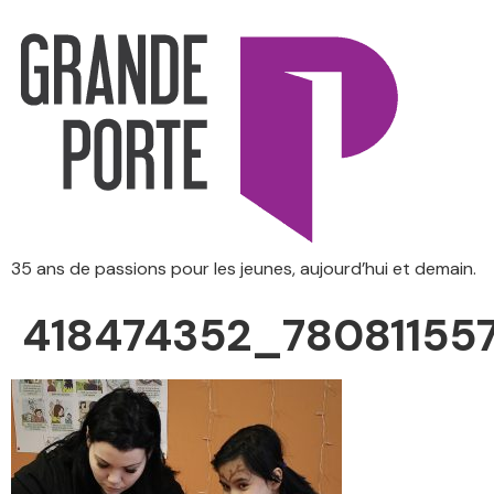
35 ans de passions pour les jeunes, aujourd’hui et demain.
418474352_78081155