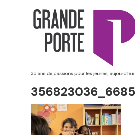
35 ans de passions pour les jeunes, aujourd’hui
356823036_6685